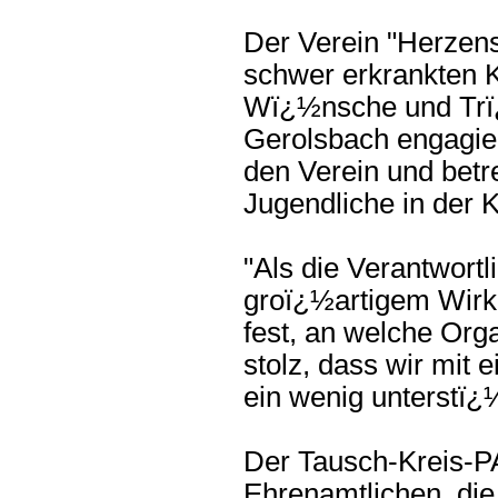
Der Verein "Herzen
schwer erkrankten K
Wï¿½nsche und Trï¿
Gerolsbach engagier
den Verein und betr
Jugendliche in der 
"Als die Verantwor
groï¿½artigem Wirke
fest, an welche Org
stolz, dass wir mit 
ein wenig unterstï¿
Der Tausch-Kreis-PA
Ehrenamtlichen, die 