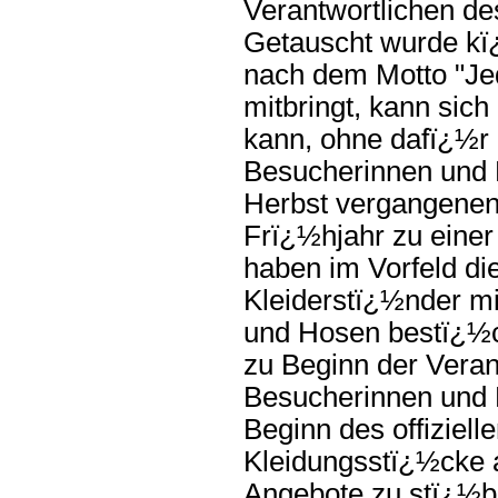
Verantwortlichen de
Getauscht wurde kï¿
nach dem Motto "Jed
mitbringt, kann sic
kann, ohne dafï¿½r 
Besucherinnen und B
Herbst vergangenen
Frï¿½hjahr zu einer
haben im Vorfeld di
Kleiderstï¿½nder mit
und Hosen bestï¿½c
zu Beginn der Verans
Besucherinnen und B
Beginn des offiziel
Kleidungsstï¿½cke 
Angebote zu stï¿½b