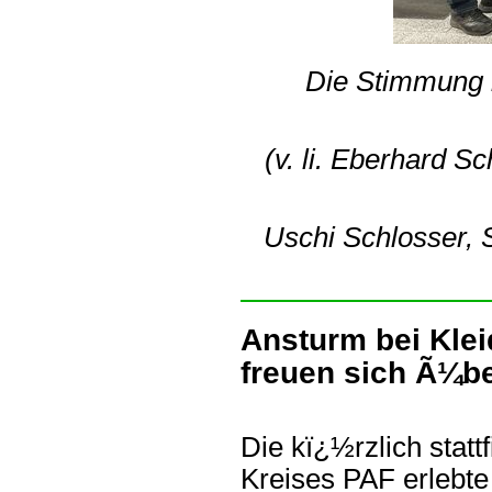
Die Stimmung i
(v. li. Eberhard S
Uschi Schlosser, S
Ansturm bei Klei
freuen sich Ã¼b
Die kï¿½rzlich statt
Kreises PAF erlebte